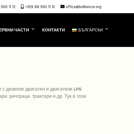
550 11 12
+359 88 550 11 12
office@balkancar.org
ЕРВНИ ЧАСТИ
КОНТАКТИ
БЪЛГАРСКИ
 с дизелов двигател и двигатели
LPG
,
, ричтраци, трактори и др. Тук в този