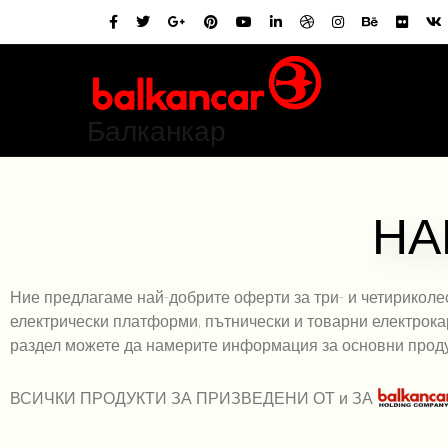
Балканкар
НА
Ние предлагаме най-добрите оферти за три- и четириколе
електрически платформи, пътнически и товарни електрокар
раздел можете да намерите информация за основни проду
ВСИЧКИ ПРОДУКТИ ЗА ПРИЗВЕДЕНИ ОТ и ЗА