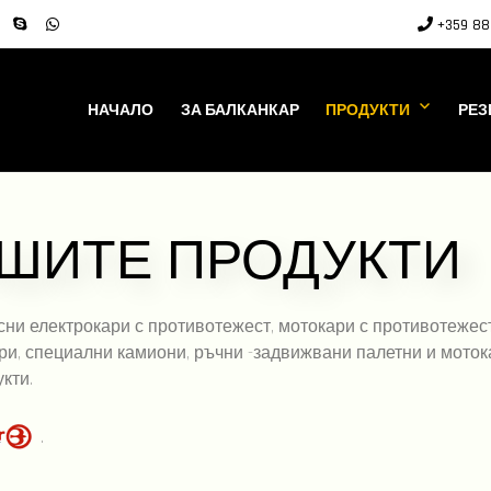
+359 88 
НАЧАЛО
ЗА БАЛКАНКАР
ПРОДУКТИ
РЕЗ
ШИТЕ ПРОДУКТИ
сни електрокари с противотежест, мотокари с противотежест
и, специални камиони, ръчни -задвижвани палетни и мотокари
кти.
.