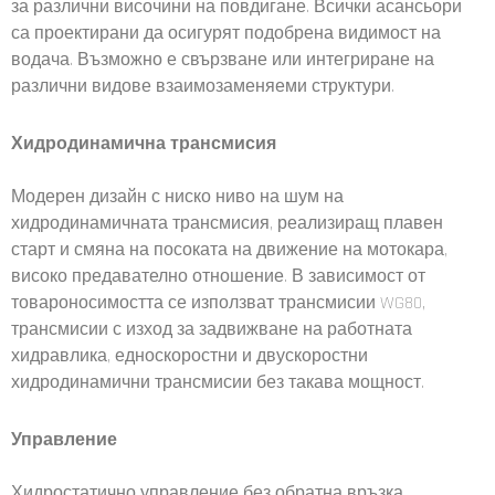
за различни височини на повдигане. Всички асансьори
са проектирани да осигурят подобрена видимост на
водача. Възможно е свързване или интегриране на
различни видове взаимозаменяеми структури.
Хидродинамична трансмисия
Модерен дизайн с ниско ниво на шум на
хидродинамичната трансмисия, реализиращ плавен
старт и смяна на посоката на движение на мотокара,
високо предавателно отношение. В зависимост от
товароносимостта се използват трансмисии WG80,
трансмисии с изход за задвижване на работната
хидравлика, едноскоростни и двускоростни
хидродинамични трансмисии без такава мощност.
Управление
Хидростатично управление без обратна връзка.