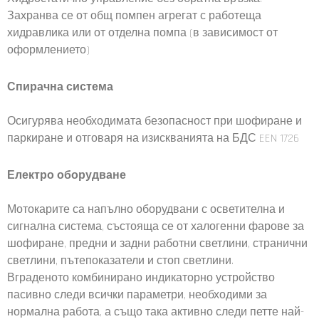
Захранва се от общ помпен агрегат с работеща
хидравлика или от отделна помпа (в зависимост от
оформлението)
Спирачна система
Осигурява необходимата безопасност при шофиране и
паркиране и отговаря на изискванията на БДС EEN 1726
Електро оборудване
Мотокарите са напълно оборудвани с осветителна и
сигнална система, състояща се от халогенни фарове за
шофиране, предни и задни работни светлини, странични
светлини, пътепоказатели и стоп светлини.
Вграденото комбинирано индикаторно устройство
пасивно следи всички параметри, необходими за
нормална работа, а също така активно следи петте най-