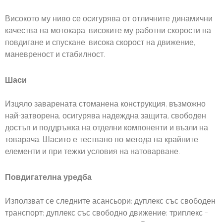
Високото му ниво се осигурява от отличните динамични
качества на мотокара, високите му работни скорости на
повдигане и спускане, висока скорост на движение,
маневреност и стабилност.
Шаси
Изцяло заварената стоманена конструкция, възможно
най-затворена, осигурява надеждна защита, свободен
достъп и поддръжка на отделни компоненти и възли на
товарача. Шасито е тествано по метода на крайните
елементи и при тежки условия на натоварване.
Повдигателна уредба
Използват се следните асансьори: дуплекс със свободен
транспорт; дуплекс със свободно движение; триплекс –