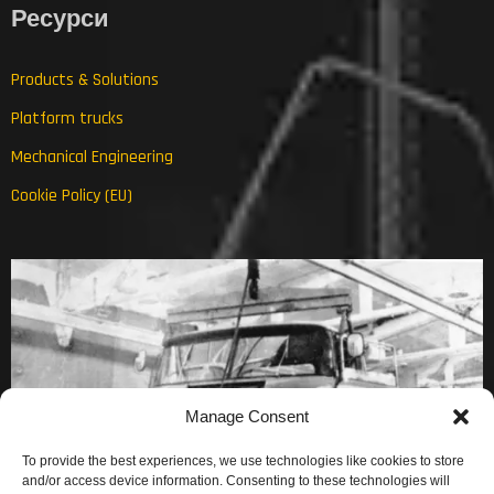
Ресурси
Products & Solutions
Platform trucks
Mechanical Engineering
Cookie Policy (EU)
Manage Consent
To provide the best experiences, we use technologies like cookies to store
and/or access device information. Consenting to these technologies will