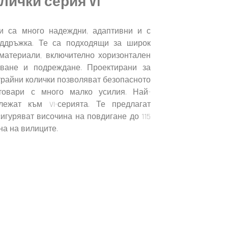
лички серия VI
ки са много надеждни, адаптивни и с
ддръжка. Те са подходящи за широк
материали, включително хоризонтален
арване и подреждане. Проектирани за
трайни колички позволяват безопасното
овари с много малко усилия. Най-
ежат към VI-серията. Те предлагат
игуряват височина на повдигане до 115
на на вилиците.