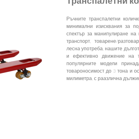
Транспалетни ко
Ръчните транспалетни колич
минимални изисквания за по
спектър за манипулиране на 
транспорт, товарене/разтов
лесна употреба, нашите дълго
и ефективно движение на т
популярните модели принадл
товароносимост до 3 тона и ос
милиметра, с раазлична дължи