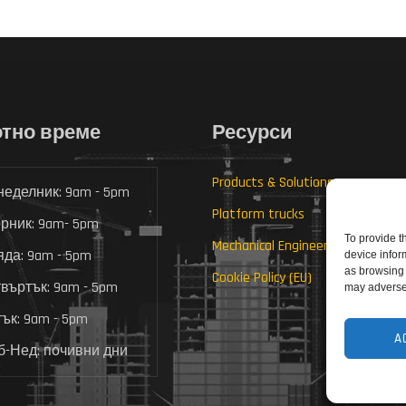
тно време
Ресурси
Products & Solutions
еделник: 9am - 5pm
Platform trucks
рник: 9am- 5pm
To provide t
Mechanical Engineering
да: 9am - 5pm
device infor
as browsing 
Cookie Policy (EU)
въртък: 9am - 5pm
may adversel
ък: 9am - 5pm
A
-Нед: почивни дни