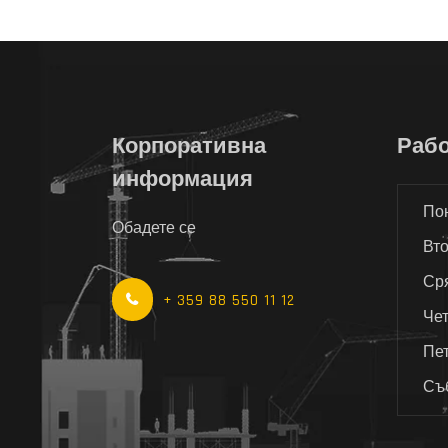
Корпоративна
Рабо
информация
Пон
Обадете се
Вто
Сря
+ 359 88 550 11 12
Чет
Пет
Съб